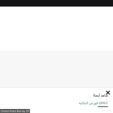
شاهد أيضاا
OPAC فهرس المكتبة
Cresta Posts Box by CP