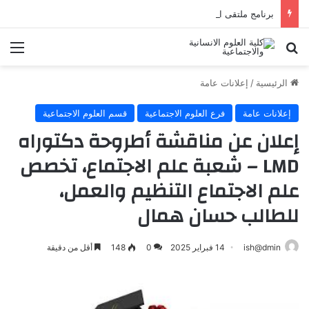
برنامج ملتقى المدن الجزائرية ظواهر ومشكلات
الرئيسية
/
إعلانات عامة
إعلانات عامة
فرع العلوم الاجتماعية
قسم العلوم الاجتماعية
إعلان عن مناقشة أطروحة دكتوراه
LMD – شعبة علم الاجتماع، تخصص
علم الاجتماع التنظيم والعمل،
للطالب حسان همال
ish@dmin
14 فبراير 2025
0
148
أقل من دقيقة